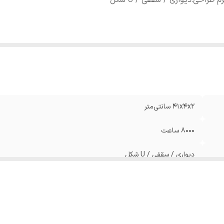
م طراحی
:
دیواری / سقفی / U شکل
۴۱x۴x۲ سانتی‌متر
۸۰۰۰ ساعت
دیواری / سقفی / U شکل