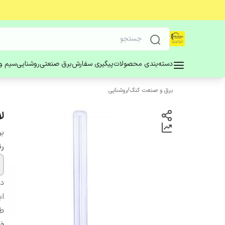
دسته‌بندی محصولات
پیگیری سفارش
برق صنعتی
روشنایی
سیم و 
برق و صنعت کنگ
/
روشنایی
لا
بر
ر
دس
اب
ط