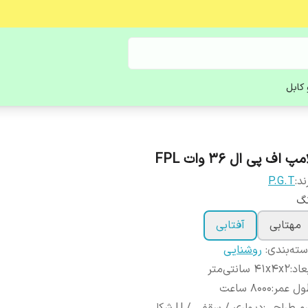
کابل
مپ اف پی ال 36 وات FPL
ند:
P.G.T
نگ
مهتابی
آفتابی
ته‌بندی
:
روشنایی
عاد
:
۴۱x۴x۲ سانتی‌متر
ول عمر
:
۸۰۰۰ ساعت