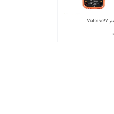
Victor 
د