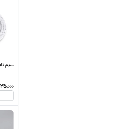
سیم نایلو
35,000