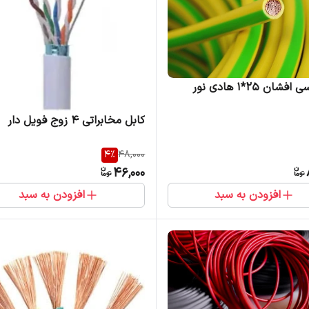
ان 25*1 هادی نور
کابل مخابراتی 4 زوج فویل دار
4
%
48,000
46,000
افزودن به سبد
افزودن به سبد