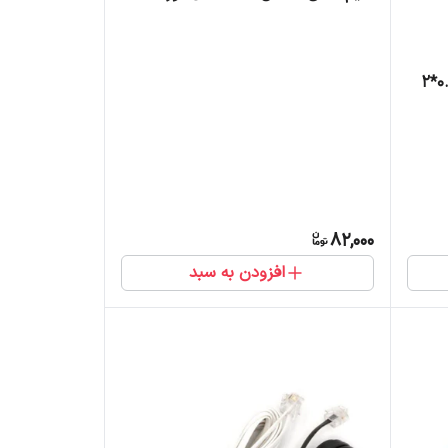
کابل نایلون افشان کیسه ای 0.75*2
82,000
افزودن به سبد