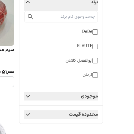
برند
DeDe
KLAUTE
سیم مسی افش
ابوالفضل کاشان
51,000
کرمان
هادی نور
موجودی
محدوده قیمت