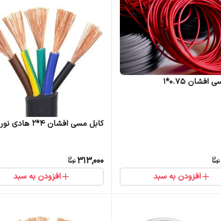
افشان 0.75*1
کابل مسی افشان 4*2 هادی نور
313,000
افزودن به سبد
افزودن به سبد