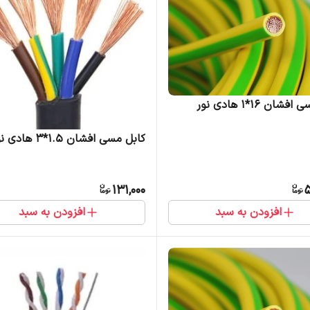
ان 16*1 هادی نور
کابل مسی افشان 1.5*3 هادی نور
131,000
5
افزودن به سبد
افزودن به سبد