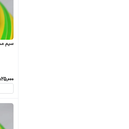
سیم مسی افش
25,000