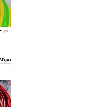
سیم مسی افش
820,000