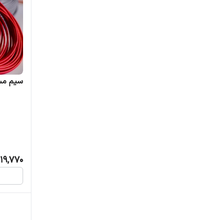
سیم مسی 
19,770