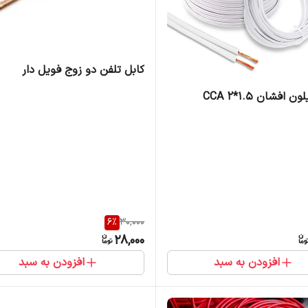
کابل تلفن دو زوج فویل دار
 افشان 1.5*2 CCA
6
%
30,000
28,000
افزودن به سبد
افزودن به سبد