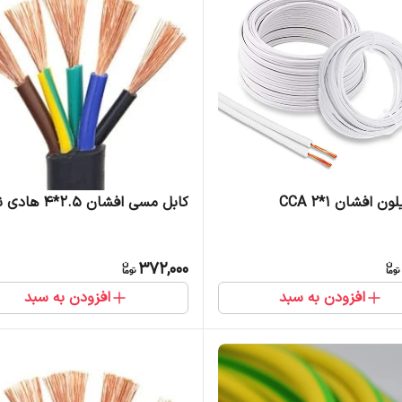
ن افشان 1*2 CCA
کابل مسی افشان 2.5*4 هادی نور
372,000
افزودن به سبد
افزودن به سبد