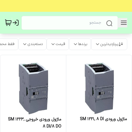
پربازدیدترین
برندها
قیمت
دسته‌بندی
فقط محص
ماژول ورودی SM 1221, 8 DI
ماژول ورودی خروجی SM 1223,
8 DI/8 DO