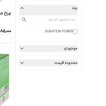
برند
چراغ شارژی آ
085,000
DURATION POWER
موجودی
محدوده قیمت