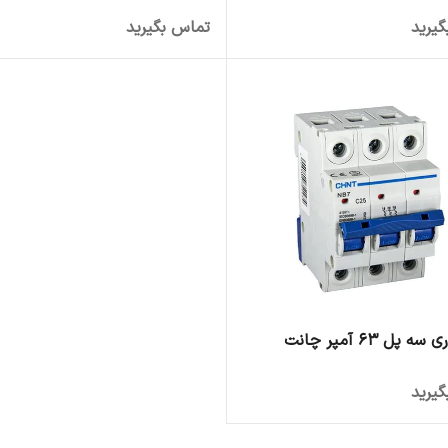
یرید
تماس بگیرید
 پل 63 آمپر چانت
یرید