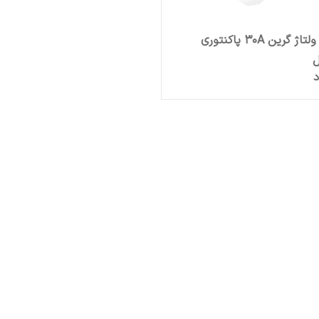
محافظ ولتاژ گرین 30A پاکنتوری
ل
د