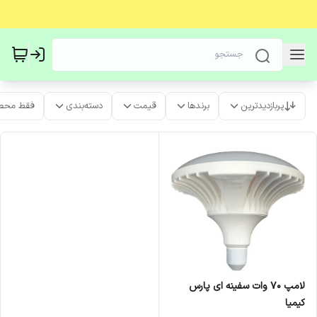
پربازدیدترین
برندها
قیمت
دسته‌بندی
فقط محص
لامپ 70 وات سفینه ای پارس
کیمیا