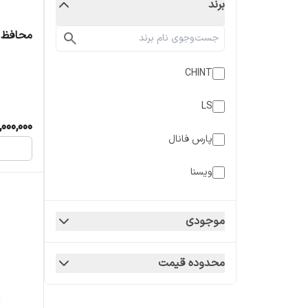
برند
محافظ جان A
CHINT
LS
,000,000
پارس فانال
ویسنا
ویسنا الکتریک
موجودی
محدوده قیمت