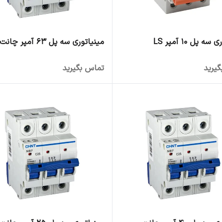
ه پل 10 آمپر LS
مینیاتوری سه پل 63 آمپر چانت
یرید
تماس بگیرید