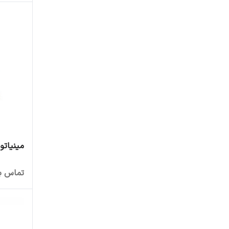
مینیاتوری س
تماس بگ