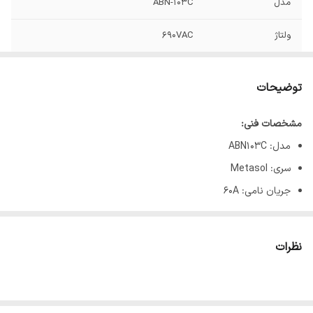
مدل
ABN-103C
ولتاژ
690VAC
توضیحات
مشخصات فنی:
مدل: ABN103C
سری: Metasol
جریان نامی: 60A
تعداد پل: 3
ولتاژ نامی متناوب (AC): 690V
نظرات
ولتاژ نامی مستقیم (DC): 500V
قدرت قطع اتصال کوتاه (380V): 10KA
ولتاژ ضربه قابل تحمل: 8KV