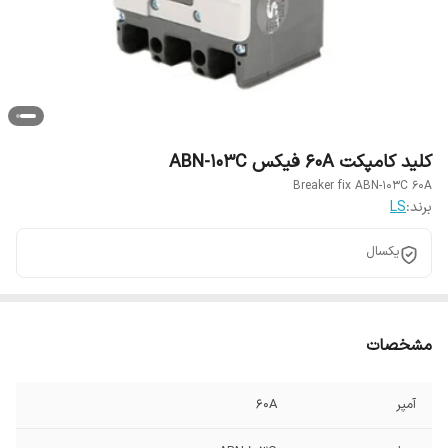
کلید کامپکت 60A فیکس ABN-103C
Breaker fix ABN-103C 60A
برند:
LS
یکسال
مشخصات
آمپر
60A