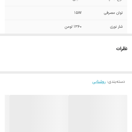
توان مصرفی
15W
شار نوری
1360 لومن
سایز سرپیچ
E27
نظرات
طول عمر
20000 ساعت
زاویه تابش
230 درجه
دسته‌بندی
:
روشنایی
ولتاژ
220 ولت