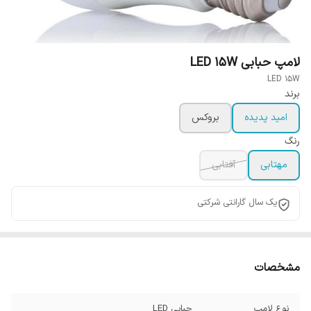
لامپ حبابی LED 15W
LED 15W
برند
امید پدیده
بروکس
رنگ
مهتابی
آفتابی
یک سال گارانتی شرکتی
مشخصات
نوع لامپ
حبابی LED