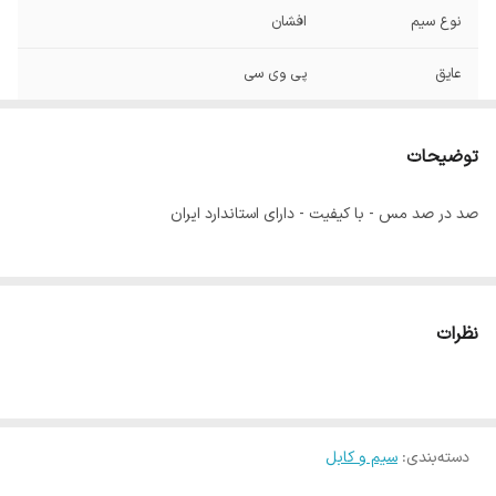
نوع سیم
افشان
عایق
پی وی سی
ماکسیمم دمای
70 درجه سانتی گراد
کاربردی
توضیحات
ولتاژ
تا 1000 ولت
صد در صد مس - با کیفیت - دارای استاندارد ایران
نظرات
دسته‌بندی
:
سیم و کابل