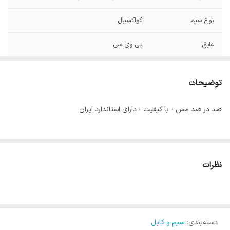
نوع سیم
کواکسیال
عایق
پی وی سی
ماکسیمم دمای
70 درجه سانتی گراد
کاربردی
توضیحات
صد در صد مس - با کیفیت - دارای استاندارد ایران
نظرات
دسته‌بندی
:
سیم و کابل