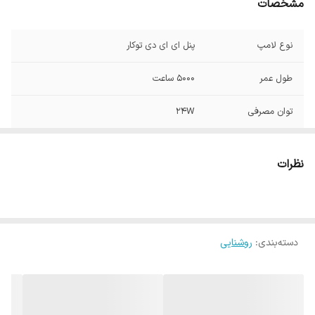
مشخصات
نوع لامپ
پنل ای ای دی توکار
طول عمر
5000 ساعت
توان مصرفی
24W
ابعاد
4*18*18 cm
نظرات
نوع نصب
روکار , سقفی روکار
شار نوری
3300 لومن
دسته‌بندی
:
روشنایی
ولتاژ
230 ولت