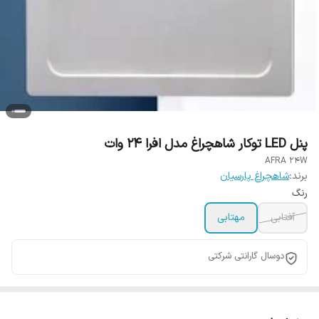
پنل LED توکار شاهچراغ مدل افرا 24 وات
AFRA 24W
برند:
شاهچراغ پارسیان
رنگ
آفتابی
مهتابی
دوسال گارانتی شرکتی