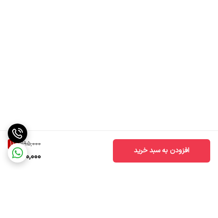
11
%
795,000
افزودن به سبد خرید
700,000