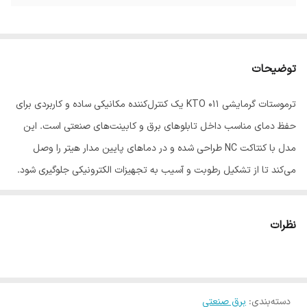
توضیحات
ترموستات گرمایشی KTO 011 یک کنترل‌کننده مکانیکی ساده و کاربردی برای
حفظ دمای مناسب داخل تابلوهای برق و کابینت‌های صنعتی است. این
مدل با کنتاکت NC طراحی شده و در دماهای پایین مدار هیتر را وصل
می‌کند تا از تشکیل رطوبت و آسیب به تجهیزات الکترونیکی جلوگیری شود.
نصب سریع روی ریل DIN، حجم کم و قابلیت اطمینان مناسب، این مدل را
به انتخابی مقرون‌به‌صرفه برای کاربری‌های عمومی در تابلوهای برق صنعتی
نظرات
و محفظه‌های کنترلی تبدیل کرده است. این ترموستات امکان اتصال
مستقیم به انواع هیترهای تابلوئی با جریان حداکثر ۱۰ آمپر را فراهم می‌کند
و با ولتاژ ۲۳۰ ولت AC در مدار تغذیه مورد استفاده قرار می‌گیرد.
دسته‌بندی
:
برق صنعتی