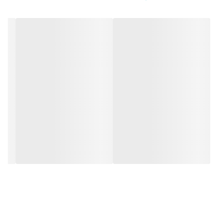
مشخصات
ولتاژ کاری: 230V AC
نوع کنتاکت: NC (Normally Closed)
جریان سوئیچینگ: حداکثر 10A
بازه دمای عملکرد: 0°C تا 60°C
ابعاد: 60x33x43 mm
نصب: ریلی تابلویی (DIN Rail)
کاربردهای رایج
ترموستات KTO 011 در صنایع برق و اتوماسیون برای مدیریت دمای داخلی
تابلوها، جلوگیری از میعان، حفظ عملکرد تجهیزات الکترونیکی و افزایش
طول عمر سیستم‌ها کاربرد دارد و در انواع محفظه‌های صنعتی به‌کار گرفته
می‌شود.
کنترل گرمایش تابلو برق