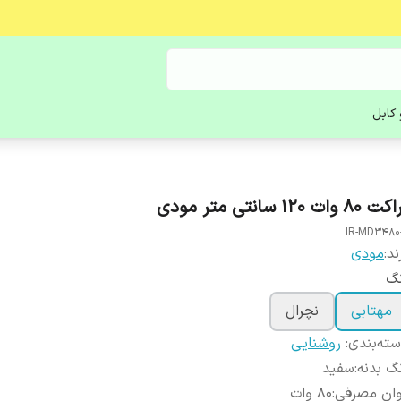
کابل
 80 وات 120 سانتی متر مودی
IR-MD3480
ند:
مودی
نگ
مهتابی
نچرال
ته‌بندی
:
روشنایی
گ بدنه
:
سفید
وان مصرفی
:
80 وات