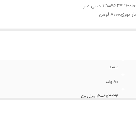
عاد
:
36*53*1200 میلی متر
ر نوری
:
8000 لومن
سفید
80 وات
36*53*1200 میلی متر
8000 لومن