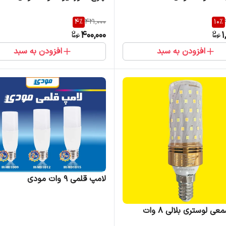
4
%
421,000
10
%
400,000
1
افزودن به سبد
افزودن به سبد
لامپ قلمی 9 وات مودی
لامپ شمعی لوستری بلالی 8 وات