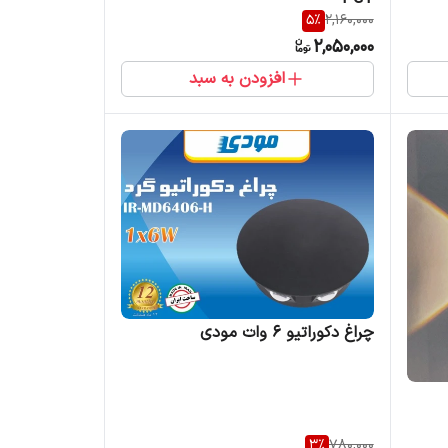
5
%
2,160,000
2,050,000
افزودن به سبد
چراغ دکوراتیو 6 وات مودی
3
%
780,000