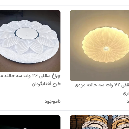
چراغ سقفی 36 وات سه حالته
طرح آفتابگردان
چراغ سقفی 72 وات سه حالته مودی
ری
د
ناموجود