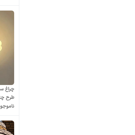
طرح چت
ناموجو