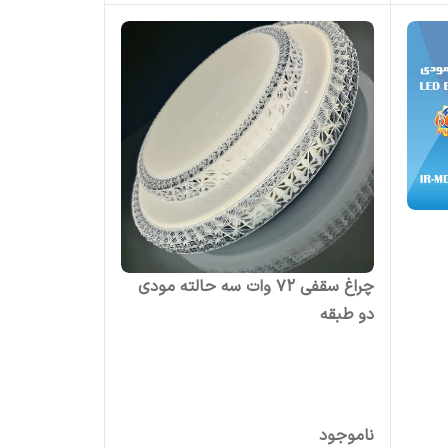
چراغ سقفی 72 وات سه حالته مودی
دو طبقه
ناموجود