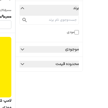
برند
1,215,000
,090,000
مودی
موجودی
محدوده قیمت
مودی