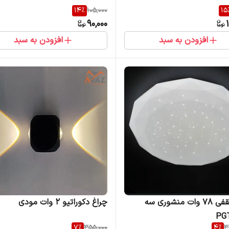
14
%
105,000
15
90,000
افزودن به سبد
افزودن به سبد
چراغ سقفی 78 وات منشوری سه
چراغ دکوراتیو 2 وات مودی
7
%
355,000
4
%
3