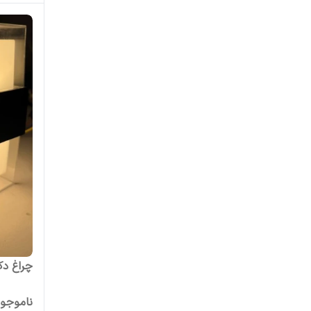
چراغ دکورات
ناموجو