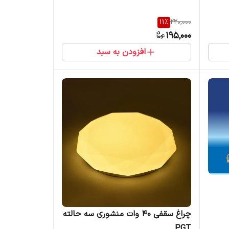
11
%
220,000
195,000
افزودن به سبد
چراغ سقفی 40 وات منشوری سه حالته
PGT