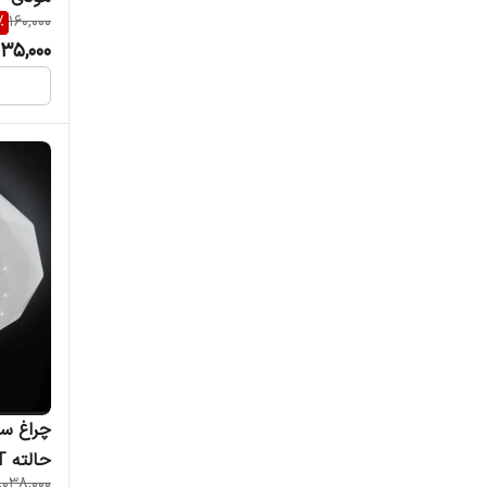
%
160,000
135,000
حالته PGT
,038,000