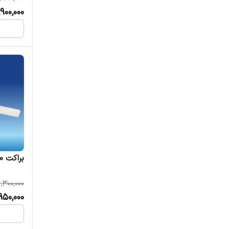
,900,000
براکت 80 وات 120 سانتی متر مودی
1,300,000
950,000