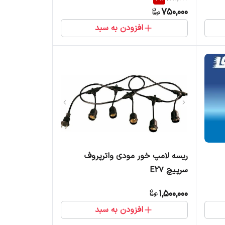
750,000
افزودن به سبد
ریسه لامپ خور مودی واترپروف
سرپیچ E27
1,500,000
افزودن به سبد