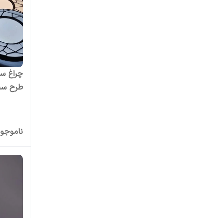
طرح س
ناموجو