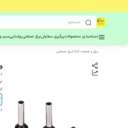
دسته‌بندی محصولات
پیگیری سفارش
برق صنعتی
روشنایی
سیم و 
برق و صنعت کنگ
/
برق صنعتی
وا
1508
بر
اب
دس