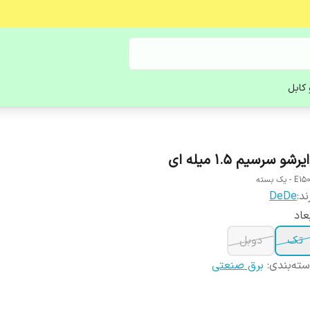
کابل
یرشو سرسیم 1.5 میله ای
E - یک بسته
ند:
DeDe
عاد
تک
دوبل
ته‌بندی
:
برق صنعتی