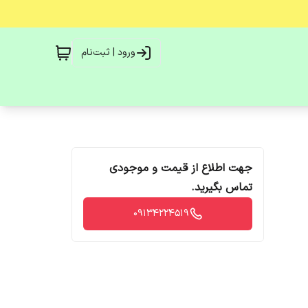
ورود | ثبت‌نام
جهت اطلاع از قیمت و موجودی
تماس بگیرید.
09134224519