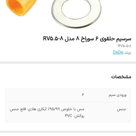
سرسیم حلقوی 6 سوراخ 8 مدل RV5.5-8
RV5.5-8
برند:
DeDe
مشخصات
ورودی سیم
6
جنس
مس با خلوص ۹۵/۹۹% آبکاری هادی: قلع جنس
روکش: PVC