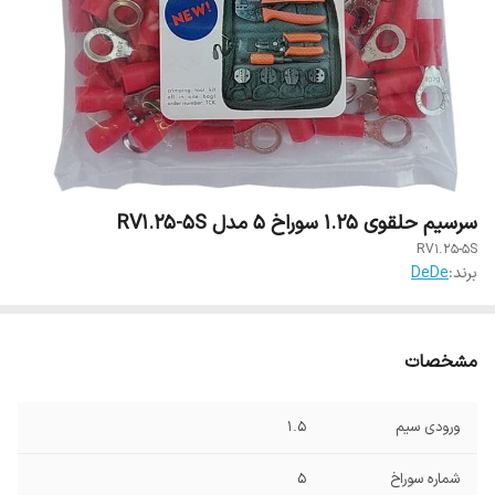
سرسیم حلقوی 1.25 سوراخ 5 مدل RV1.25-5S
RV1.25-5S
برند:
DeDe
مشخصات
ورودی سیم
1.5
شماره سوراخ
5