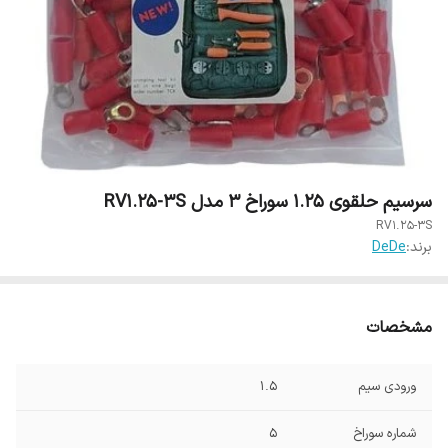
سرسیم حلقوی 1.25 سوراخ 3 مدل RV1.25-3S
RV1.25-3S
برند:
DeDe
مشخصات
ورودی سیم
1.5
شماره سوراخ
5