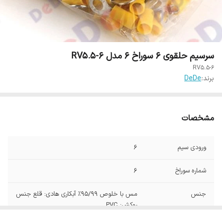
سرسیم حلقوی 6 سوراخ 6 مدل RV5.5-6
RV5.5-6
برند:
DeDe
مشخصات
ورودی سیم
6
شماره سوراخ
6
جنس
مس با خلوص ۹۵/۹۹% آبکاری هادی: قلع جنس
روکش: PVC