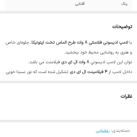
رنگ
آفتابی
سایز سرپیچ
E27
توضیحات
زاویه تابش
270 درجه
با
لامپ ادیسونی فلامنتی ۸ وات طرح الماس تخت اپتونیکا
، جلوه‌ای خاص
ولتاژ
170-250 ولت
و هنری به روشنایی محیط خود ببخشید.
توان این لامپ ادیسونی
8 وات ال ای دی
فیلامنت می باشد.
داخل لامپ از
4 فیلامینت ال ای دی
تشکیل شده است که نور نسبتا خوبی
در مقایسه با لامپ های پرمصرف مشابه (ادیسونی) دارد.
مزیت لامپ های
LED
ادیسونی نسبت به مدل های
تنگستنی
دوام
بهتر آن
نظرات
ها مخصوصا در مقابل تکان یا ضربه است.
زاویه تابش این چراغ
270 درجه
می باشد و با شاخص نمود
رنگ بالای 80
می تواند
اجسام در فضای گرم بهتر نشان دهد.
کیت مدار
دسته‌بندی
:
روشنایی
این ال ای دی به صورت
فشرده درون
سرپیچ لامپ قرار گرفته تا از