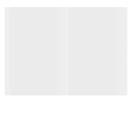
زیبایی لامپ نکاهد.
این لامپ ترکیبی از
ظاهر کلاسیک
با تکنولوژی LED کم‌مصرف است که
نوری
گرم، یکنواخت و دلنشین
تولید می‌کند.
طراحی خاص آن به‌ویژه برای فضاهایی که
زیبایی
نور نسبت به شدت نور
اهمیت دارد، ایده‌آل است.