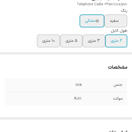
Telephone Cable 2Pair/cca/pvc
رنگ
سفید
مشکی
طول کابل
۲ متری
۳ متری
۵ متری
۱۰ متری
مشخصات
جنس
cca
سوکت
RJ11