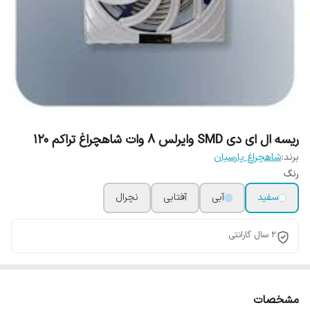
ریسه ال ای دی SMD وایرلس 8 وات شاهچراغ تراکم ۱۲۰
برند:
شاهچراغ پارسیان
رنگ
سفید
آبی
آفتابی
نچرال
2 سال گارانتی
مشخصات