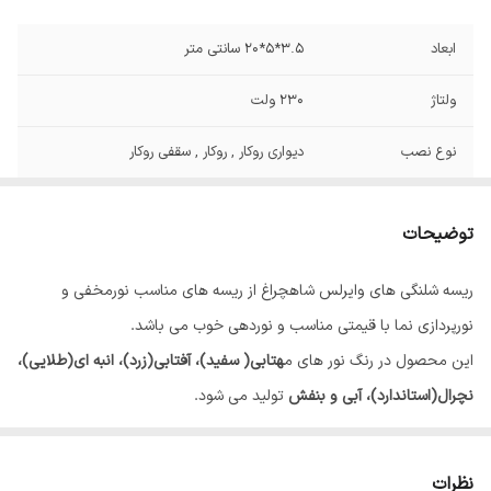
ابعاد
3.5*5*20 سانتی متر
ولتاژ
230 ولت
نوع نصب
دیواری روکار , روکار , سقفی روکار
شار نوری
800 لومن
توضیحات
طول عمر
5000 ساعت
ریسه شلنگی های وایرلس شاهچراغ از ریسه های مناسب نورمخفی و
IP55
IP
نورپردازی نما با قیمتی مناسب و نوردهی خوب می باشد.
نوع چیپ
SMD-2835
این محصول در رنگ نور های م
هتابی( سفید)، آفتابی(زرد)، انبه ای(طلایی)،
نچرال(استاندارد)، آبی و بنفش
تولید می شود.
تراکم چیپ
120 عدد
ضمانت این محصول
دوسال ضمانت
تعویض از نزدیکترین برش محل
خراب شده می باشد.
نظرات