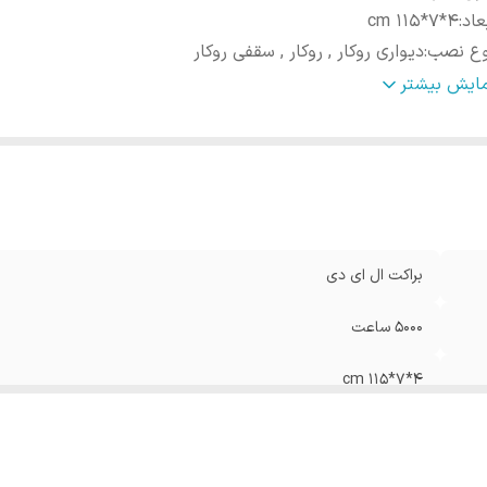
عاد
:
4*7*115 cm
وع نصب
:
دیواری روکار , روکار , سقفی روکار
ر نوری
:
9000 لومن
مایش بیشتر
IP20
:
I
تاژ
:
230 ولت
براکت ال ای دی
5000 ساعت
4*7*115 cm
دیواری روکار , روکار , سقفی روکار
9000 لومن