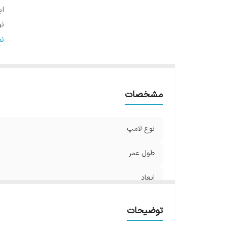
اب
ن
شا
ن
P
ول
مشخصات
نوع لامپ
طول عمر
ابعاد
نوع نصب
توضیحات
شار نوری