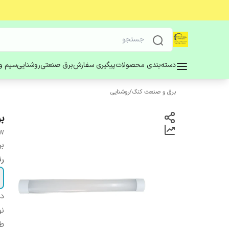
دسته‌بندی محصولات
پیگیری سفارش
برق صنعتی
روشنایی
سیم و 
برق و صنعت کنگ
/
روشنایی
بر
0W
بر
ر
دس
نو
ط