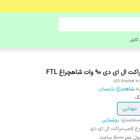
کابل
اکت ال ای دی 90 وات شاهچراغ FTL
LED Bracket 9
ند:
شاهچراغ پارسیان
نگ
مهتابی
ته‌بندی
:
روشنایی
ع لامپ
:
براکت ال ای دی
ول عمر
:
5000 ساعت