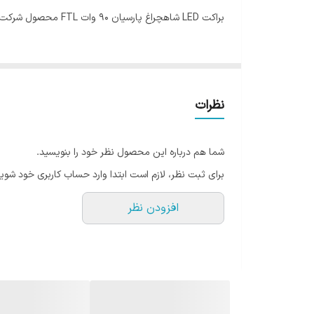
براکت LED شاهچراغ پارسیان 90 وات FTL محصول شرکت شاهچراغ پارسیان - کیفیت عالی - گارانتی شرکتی دو ساله
IP
ولتاژ
نظرات
شما هم درباره این محصول نظر خود را بنویسید.
برای ثبت نظر، لازم است ابتدا وارد حساب کاربری خود شوید
افزودن نظر