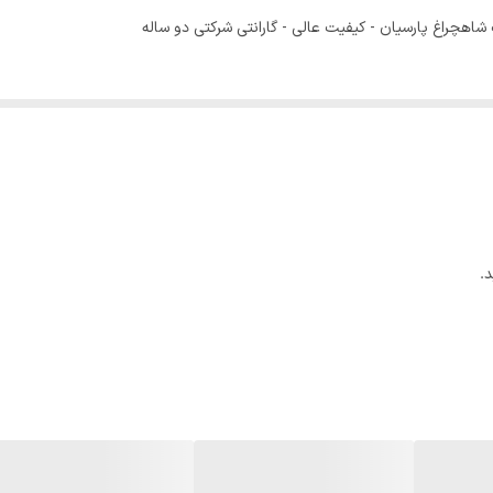
IP20
230 ولت
.