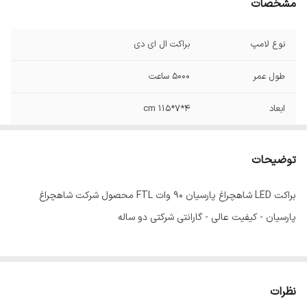
مشخصات
نوع لامپ
براکت ال ای دی
طول عمر
5000 ساعت
ابعاد
4*7*115 cm
نوع نصب
دیواری روکار , روکار , سقفی روکار
توضیحات
شار نوری
9000 لومن
براکت LED شاهچراغ پارسیان 90 وات FTL محصول شرکت شاهچراغ
IP20
IP
پارسیان - کیفیت عالی - گارانتی شرکتی دو ساله
ولتاژ
230 ولت
نظرات