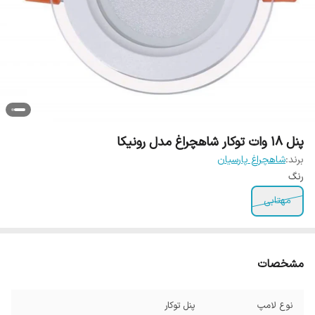
پنل 18 وات توکار شاهچراغ مدل رونیکا
برند:
شاهچراغ پارسیان
رنگ
مهتابی
مشخصات
نوع لامپ
پنل توکار