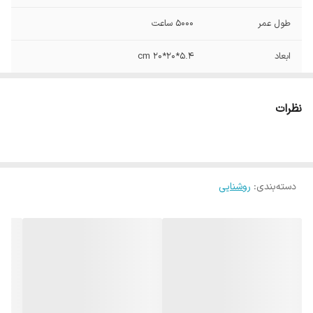
طول عمر
5000 ساعت
ابعاد
5.4*20*20 cm
نوع نصب
توکار , دیواری توکار , سقفی توکار
نظرات
فنر تا فنر
15.5 سانتی متر
شار نوری
950 لومن
دسته‌بندی
:
روشنایی
IP40
IP
ولتاژ
230 ولت