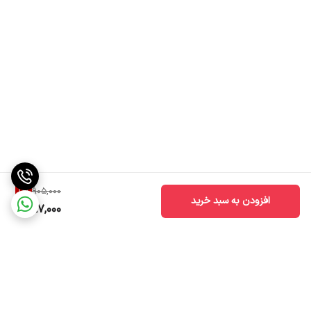
11
%
905,000
افزودن به سبد خرید
797,000