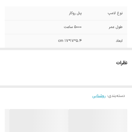
نوع لامپ
پنل روکار
طول عمر
5000 ساعت
ابعاد
5.4*17*17 cm
نوع نصب
روکار , سقفی روکار
نظرات
شار نوری
1260 لومن
IP30
IP
دسته‌بندی
:
روشنایی
نوع خنک کننده
هیت سینگ آلومینیومی
ولتاژ
230 ولت