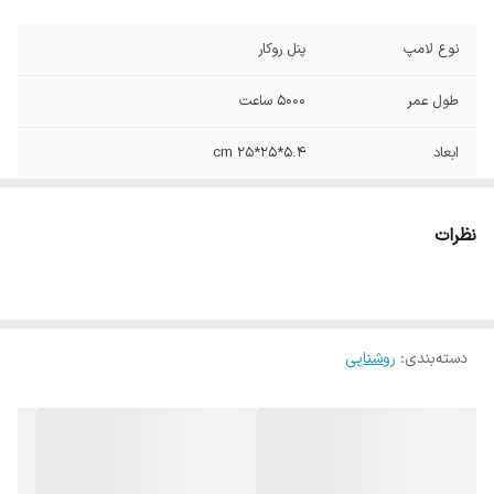
نوع لامپ
پنل روکار
طول عمر
5000 ساعت
ابعاد
5.4*25*25 cm
نوع نصب
روکار , سقفی روکار
نظرات
شار نوری
1680 لومن
نوع خنک کننده
هیت سینگ آلومنیومی
دسته‌بندی
:
روشنایی
IP30
IP
ولتاژ
230 ولت