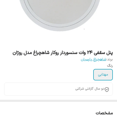
پنل سقفی 24 وات سنسوردار روکار شاهچراغ مدل روژان
برند:
شاهچراغ پارسیان
رنگ
مهتابی
دو سال گارانتی شرکتی
مشخصات