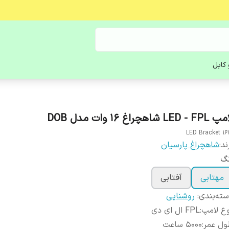
کابل
LED - F شاهچراغ 16 وات مدل DOB
LED Bracket 1
ند:
شاهچراغ پارسیان
نگ
مهتابی
آفتابی
ته‌بندی
:
روشنایی
ع لامپ
:
FPL ال ای دی
ول عمر
:
5000 ساعت