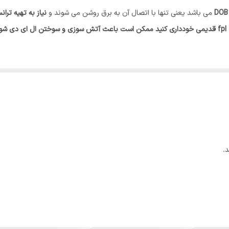
DOB
می باشد یعنی تنها با اتصال آن به برق روشن می شوند و
نیاز به تهیه تر
IP40
توجه شود که ازاتصال این محصول به ترانس مهتابی های fpl قدیمی خودداری کنید ممکن است باعث آتش سوزی و 
230 ولت
رگی و خستگی چشم می باشد.
بی های
فلورسنتی قدیمی یا fpl
می باشد.
.