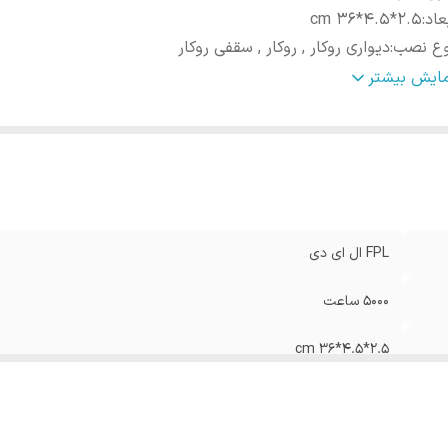
عاد
:
2.5*4.5*36 cm
وع نصب
:
دیواری روکار , روکار , سقفی روکار
ر نوری
:
1300 لومن
مایش بیشتر
IP40
:
I
تاژ
:
230 ولت
FPL ال ای دی
5000 ساعت
2.5*4.5*36 cm
دیواری روکار , روکار , سقفی روکار
1300 لومن