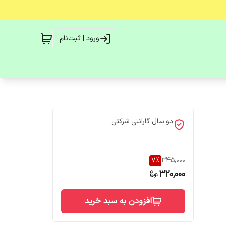
ورود | ثبت‌نام
دو سال گارانتی شرکتی
7
%
345,000
320,000
افزودن به سبد خرید