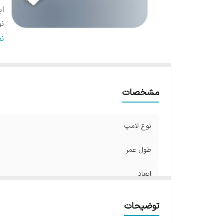
اب
ن
شا
ن
P
ول
مشخصات
نوع لامپ
طول عمر
ابعاد
نوع نصب
توضیحات
شار نوری