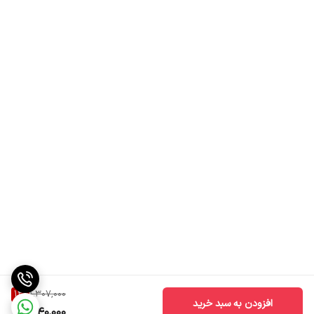
12
%
1,307,000
افزودن به سبد خرید
1,140,000