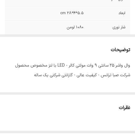
ابعاد
5.5*4*28 cm
شار نوری
1080 لومن
توان مصرفی
9 وات
توضیحات
دمای کاری
منفی 40 تا مثبت 60 درجه سانتی گراد
وال واشر 25 سانتی 9 وات مولتی کالر - LED با لنز مخصوص محصول
زاویه پخش نور
90-5
شرکت صبا ترانس - کیفیت عالی - گارانتی شرکتی یک ساله
IP65
IP
ولتاژ
220 ولت
نظرات