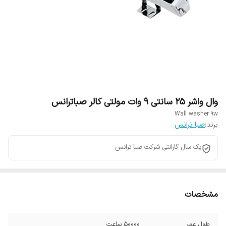
وال واشر 25 سانتی 9 وات مولتی کالر صباترانس
Wall washer 9w
برند:
صبا ترانس
یک سال گارانتی شرکت صبا ترانس
مشخصات
طول عمر
50000 ساعت