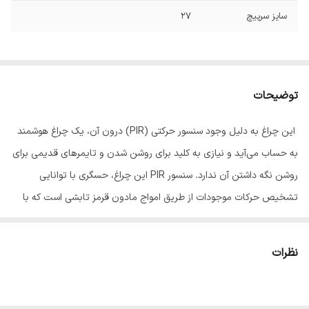
سایز سرپیچ
27
توضیحات
این چراغ به دلیل وجود سنسور حرکتی (PIR) درون آن، یک چراغ هوشمند
به حساب می‌آید و نیازی به کلید برای روشن شدن و تایمرهای قدیمی برای
روشن نگه داشتن آن ندارد. سنسور PIR این چراغ، حسگری با توانایی
تشخیص حرکات موجودات از طریق امواج مادون قرمز تابشی است که با
شناسایی و آنالیز این حرکات، قادر است چراغ های متصل به خود را روشن و
یا خاموش کند.
نظرات
در گذشته از چراغ های معمولی که توسط شاسی و کلید روشن و خاموش
می‌شدند، در راه پله ها استفاده می‌شد. این مدل از نورپردازی در ساختمان
های بزرگ با راه پله های بسیار طولانی، ساکنین را به دردسر می‌انداخت. زیرا