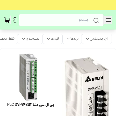
جدیدترین
برندها
قیمت
دسته‌بندی
فقط محصو
پی ال سی دلتا PLC DVP14SS2