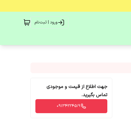
ورود | ثبت‌نام
جهت اطلاع از قیمت و موجودی
تماس بگیرید.
09134224519