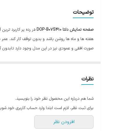
توضیحات
صفحه نمایش دلتا DOP-B07S410 د
ثابت در زمان طولانی و در محیط باز نیز در ان مدل قرار 
محیط های صنعتی در کارگاه های تولیدی نیز از مزیت های
صفحه نمایش 7 اینچ
نظرات
پورت ارتباطی ان ۱ عدد USB و ۱ عدد RS232 / RS485
مقدارRAM این مدل 64MB می‌باشد.
شما هم درباره این محصول نظر خود را بنویسید.
ابعاد DOP-B07S410 به اندازه 215*161
برای ثبت نظر، لازم است ابتدا وارد حساب کاربری خود شوید
ابعاد برش DOP-B07S410 به اندازه 197*143
افزودن نظر
درجه حفاظت مدل DOP-B07S410 درجهIP65 می‌باشد.