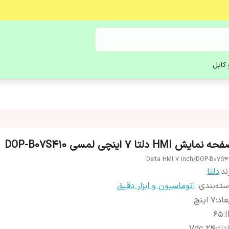
کابل
ه نمایش HMI دلتا 7 اینچی لمسی DOP-B07S410
Delta HMI 7 inch/DOP-B07S4
ند:
دلتا
ته‌بندی
:
اتوماسیون و ابزار دقیق
عاد
:
7 اینچ
65
:
I