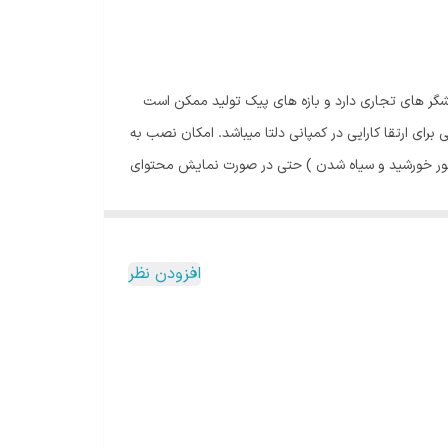
نیتور 7 اینچ میزان کارکرد بسیار بالاتر نمایشگر های تجاری دارد و بازه های پیک تولید ممکن است
تگاه تا 60 هزار ساعت به‌ جای 15 هزار ساعت یکی از تغییرات اساسی برای ارتقا کارایی در کمپانی دلتا میباشد. امکان نصب به
ین مدل وجود دارد تابدون آسیب رساندن به نمایشگر به کار خود ادامه دهد. بدون عارضه Burn-in ( بازتاب نور خورشید و سیاه شدن ) حتی در صورت نمایش محتوای
برند های دیگر و وجود مدل‌های مقاوم ، مناسب برای
افزودن نظر