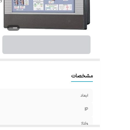
ول
مشخصات
ابعاد
IP
ولتاژ