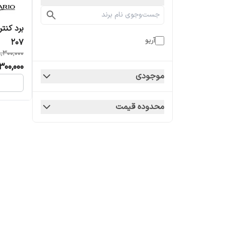
آریو
207
,300,000
300,000
موجودی
محدوده قیمت