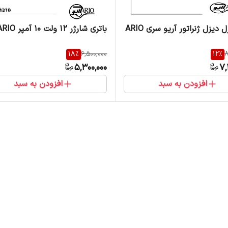
برد کنترل دیزل ژنراتور آریو سری ARIO
باتری شارژر 12 ولت 10 آمپر ARIO
18
%
6,500,000
12
%
8
5,300,000
7,
افزودن به سبد
افزودن به سبد