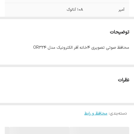
آمپر
10A آنالوگ
ارت
دارد
توضیحات
کابل
0.75*2
محافظ صوتی تصویری 4خانه آفر الکترونیک مدل OR324
زمان تاخیر
1 دقیقه
نظرات
دسته‌بندی
:
محافظ و رابط