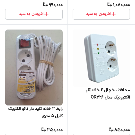
990,000
1,080,000
افزودن به سبد
افزودن به سبد
محافظ یخچال 2 خانه آفر
الکترونیک مدل OR326
رابط 3 خانه کلید دار نانو الکتریک
کابل 5 متری
350,000
850,000