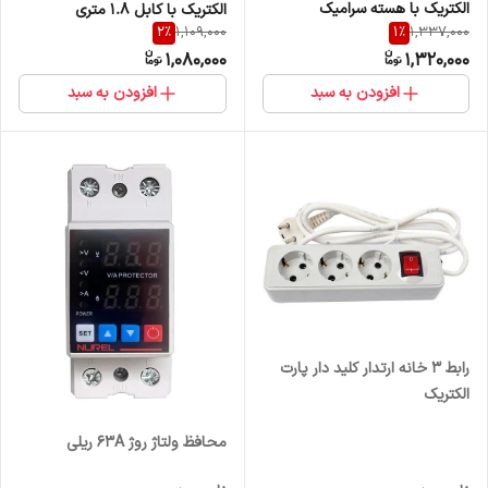
الکتریک با هسته سرامیک
الکتریک با کابل 1.8 متری
2
%
1
%
1,109,000
1,337,000
1,080,000
1,320,000
افزودن به سبد
افزودن به سبد
رابط 3 خانه ارتدار کلید دار پارت
الکتریک
محافظ ولتاژ روژ 63A ریلی