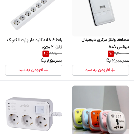
محافظ ولتاژ مرکزی دیجیتال
رابط 6 خانه کلید دار پارت الکتریک
بروکس 80A
کابل 2 متری
4
%
9
%
889,000
2,200,000
850,000
2,000,000
افزودن به سبد
افزودن به سبد