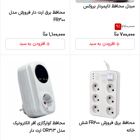
مبدل محافظ تایمردار بروکس
محافظ برق ارت دار فروزش مدل
FR300
9
%
770,000
1,100,000
700,000
افزودن به سبد
افزودن به سبد
محافظ برق فروزش FR600 شش
محافظ کولرگازی آفر الکترونیک
خانه
مدل OR313 ارت دار