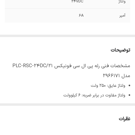
ولتاژ
24VDC
آمپر
6A
توضیحات
مشخصات فنی رله پی ال سی فونیکس PLC-RSC-24DC/21
مدل 2966171
ولتاژ عایق: 250 ولت
ولتاژ مقاوت در برابر ضربه: 6 کیلوولت
درجه آلودگی: 3
ولتاژ بوبین: 24 ولت DC
نظرات
جریان بوبین: 9 میلی آمپر
زمان پاسخ: 5 میلی ثانیه