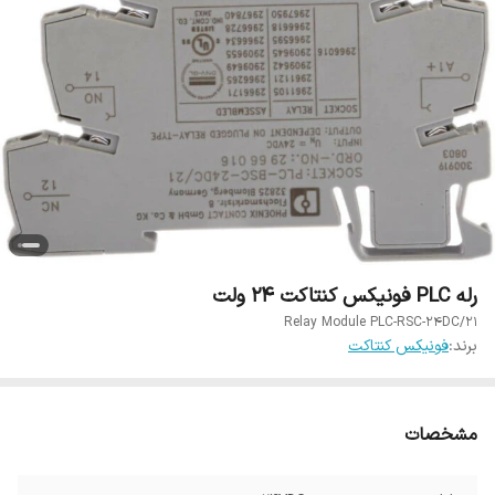
رله PLC فونیکس کنتاکت 24 ولت
Relay Module PLC-RSC-24DC/21
برند:
فونیکس کنتاکت
مشخصات