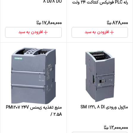
8 DI/8 DO
رله PLC فونیکس کنتاکت 24 ولت
17,800,000
828,000
افزودن به سبد
افزودن به سبد
ماژول ورودی SM 1221, 8 DI
منبع تغذیه زیمنس PM1207 24V
/ 2.5A
12,000,000