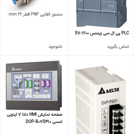
سنسور القایی PNP قطر 22 mm
PLC پی ال سی زیمنس S7-1200
تماس بگیرید
ناموجود
صفحه نمایش HMI دلتا 7 اینچی
لمسی DOP-B07S410