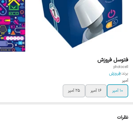
فتوسل فروزش
photocell
برند:
فروزش
آمپر
10 آمپر
16 آمپر
25 آمپر
نظرات