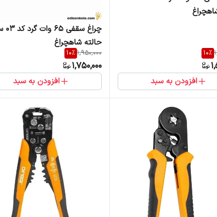
اهچراغ
چراغ سقفی 65 وا
حالته شاهچراغ
10
%
1,950,000
10
%
1
1,750,000
1
افزودن به سبد
افزودن به سبد