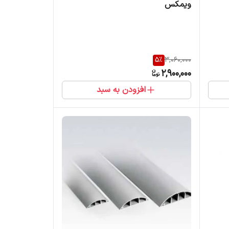
ویمکس
5
%
3,060,000
2,900,000
افزودن به سبد