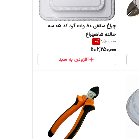
چراغ سقفی 80 وات گرد کد 05 سه
حالته شاهچراغ
10
%
2,500,000
2,250,000
افزودن به سبد