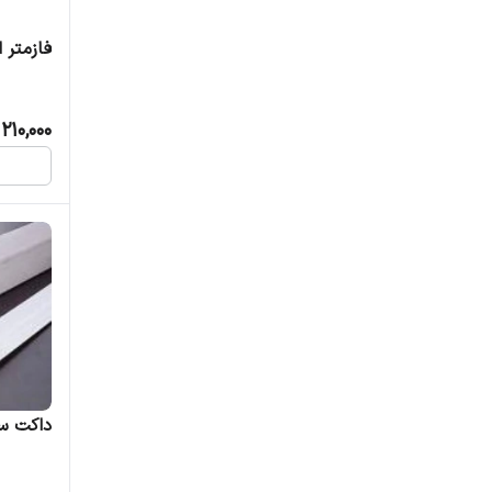
فازمتر ایر
210,000
داکت س