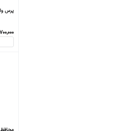
دامتک
پرس وا
دمنده
,700,000
دینگی/دینگشی
روژ الکتریک
سایروکس
شاهچراغ پارسیان
فروزش
گرین
متفرقه
محافظ ولتا