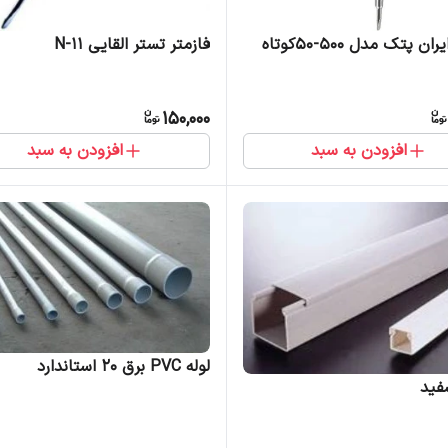
ان پتک مدل 500-50کوتاه
فازمتر تستر القایی N-11
150,000
افزودن به سبد
افزودن به سبد
لوله PVC برق 20 استاندارد
فید