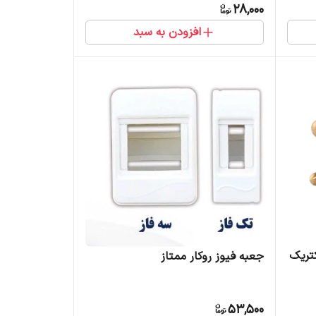
28,000
افزودن به سبد
جعبه فیوز روکار ممتاز
53,500