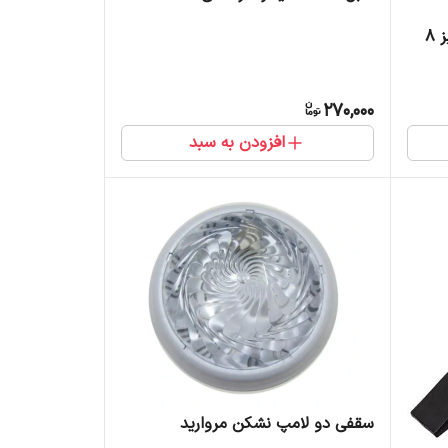
8
270,000
افزودن به سبد
سقفی دو لامپ نشکن مروارید