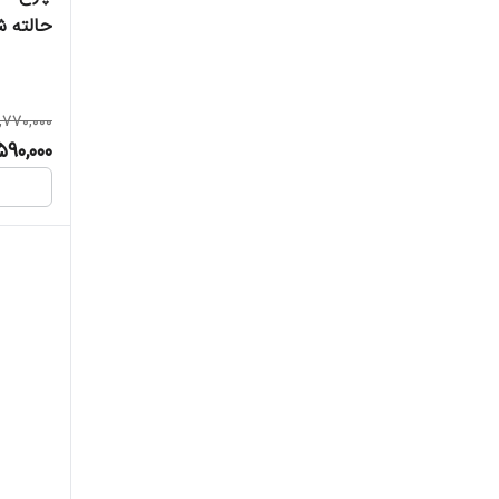
حالته ش
بروکس
بیتا
,770,000
,590,000
پاتن
پارس شوان
پارس کوشان
پرشین سیفتی
تایم ایران
تیراژه
جهان الکتریک