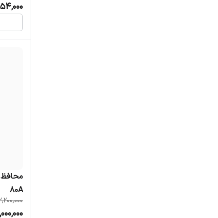
54,000
محافظ و
80A
2,200,000
,000,000