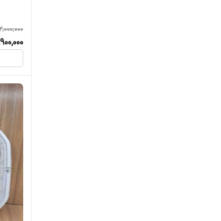
ممتاز
مودی
2,000,000
,900,000
ویداسی
ویسنا الکتریک