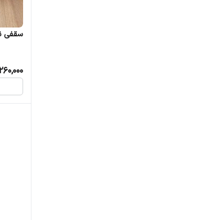
سقفی ن
260,000