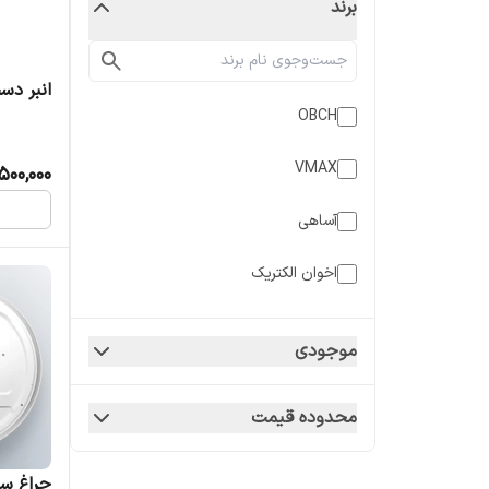
برند
انبر دست 
OBCH
VMAX
500,000
آساهی
اخوان الکتریک
اطلس
موجودی
ایران الکتریک
محدوده قیمت
ایران چسب
ایمن پا