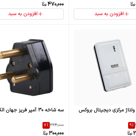
470,000
افزودن به سبد
افزودن به سبد
لتاژ مرکزی دیجیتال بروکس
سه شاخه 30 آمپر فریز جهان الکتریک
7
%
324,000
9
%
300,000
2