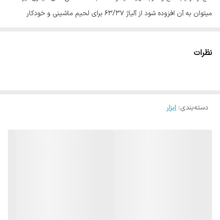
میتوان به آن افزوده شود از آلیاژ ۶۳/۳۷ برای لحیم ماشینی و خودکار
استفاده میشود. این مقدار ترکیب بالاترین شارش را دارد و این سیم لحیم
با دارا بودن روغن flux core جهت استفاده راحت و مطمئن در خدمت
نظرات
شما عزیزان میباشد.
دسته‌بندی
:
ابزار