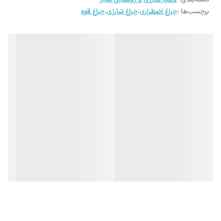
12 ساعته انجام شود.
برچسب‌ها :
چراغ اضطراری
،
چراغ شارژی
،
چراغ قوه
بعد از هرسری استفاده 5 ساعت در شارژ گذاشته شود.