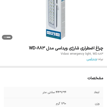
چراغ اضطراری شارژی ویداسی مدل WD-883
Vidasi emergency light, WD-883
برند:
ویداسی
مشخصات
ابعاد
4*7*44 سانتی متر
وزن
790 گرم