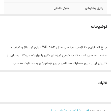
باتری پشتیبانی
باتری داخلی
نوع باتری
لیتیومی
توضیحات
نحوه حمل
دستی / آویزی
مقاومت
مقاوم در برابر آب
چراغ اضطراری 60 لامپ ویداسی مدل WD-883 دارای نور بالا و کیفیت
ساخت مناسبی است که به خوبی نیازهای کاربر را برآورده می‌کند. بسیاری از
کاربران آن را برای مصارف مختلفی چون کوهنوردی و مسافرت مناسب
دانسته و از کارایی عالی آن راضی هستند. مزیت دیگر این محصول،
نگهداری شارژ قابل قبول آن در مدت زمان معین است.روشنایی محصول
نظرات
بعد از شارژ حدود 5-4 ساعت است .
توضیحات :
12 ساعت شارژ اولیه به صورت یکسره انجام شود . همچینین هر 3 ماه شارژ
دسته‌بندی
:
لامپ شارژی و روشنایی سیار