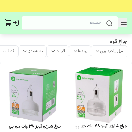
چراغ قوه
پربازدیدترین
برندها
قیمت
دسته‌بندی
فقط محص
چراغ شارژی آویز 48 وات دی پی
چراغ شارژی آویز 38 وات دی پی