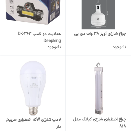
چراغ شارژی آویز 38 وات دی پی
هدلایت دو لامپ DK-363
Deepking
ناموجود
ناموجود
چراغ اضطراری شارژی کیانگ مدل
لامپ شارژی 15W اضطراری سرپیچ
818
دار