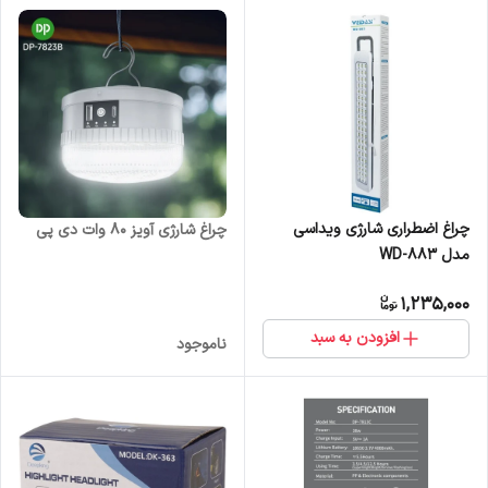
چراغ اضطراری شارژی ویداسی
چراغ شارژی آویز 80 وات دی پی
مدل WD-883
1,235,000
افزودن به سبد
ناموجود