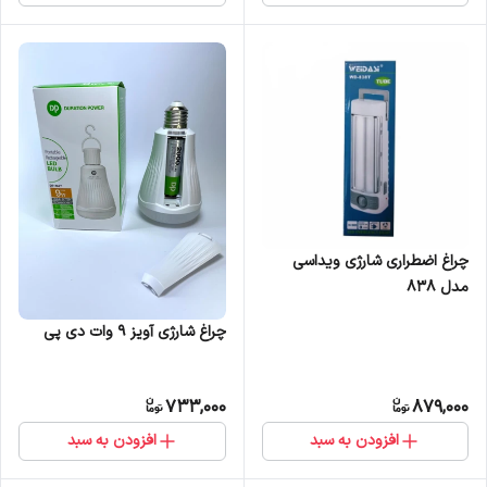
چراغ اضطراری شارژی ویداسی
مدل 838
چراغ شارژی آویز 9 وات دی پی
733,000
879,000
افزودن به سبد
افزودن به سبد