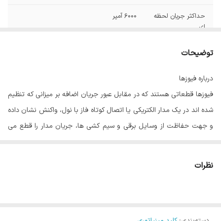
حداکثر جریان لحظه
6000 آمپر
ای
ابعاد
17.5*65 میلی متر
توضیحات
دمای کاری
5- تا 40 درجه سانتی گراد
درباره فیوزها
فیوزها قطعاتی هستند که در مقابل عبور جریان اضافه بر میزانی که تنظیم
وزن
100 گرم
شده اند در یک مدار الکتریکی یا اتصال کوتاه فاز با نول، واکنش نشان داده
و جهت حفاظت از وسایل برقی و سیم کشی ها، جریان مدار را قطع می
کنند ودیگر نمی توانند جریان الکتریکی را از خود عبور دهند زیرا سیم درون
آنها سوخته است. فیوز فشنگی، کتابی ، شیشه ای و... مدل هایی فیوزی
نظرات
هستند که ممکن است در یک ساختمان یا برد الکترونیکی به کار روند.
کلیدهای مینیاتوری یا در اصطلاح عموم که اشتباه میباشد
فیوز های
مینیاتوری
قطعاتی هستند که در یک مدار قرار می گیرند و در مقابل عبور
دسته‌بندی
:
کلید مینیاتوری
جریان اضافه بر مقداری که برای آن مدار در نظر گرفته شده یا اتصال سیم