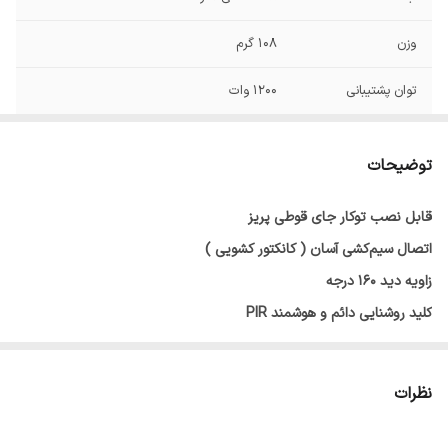
وزن
108 گرم
توان پشتیبانی
1200 وات
ولتاژ
220-240 ولت
توضیحات
سایر
سرعت تشخیص: ۱.۵ - ۰.۶ متر بر ثانیه - کلید
تنظیم عملکرد از حالت روشن به هوشمند -
قابل نصب توکار جای قوطی پریز
صرفه‌جویی در مصرف برق - فرکانس: ۵۰ هرتز
اتصال سیم‌کشی آسان ( کانکتور کشویی )
زاویه دید ۱۶۰ درجه
کلید روشنایی دائم و هوشمند PIR
قابلیت تنظیم ، شب و روز با کلید
نظرات