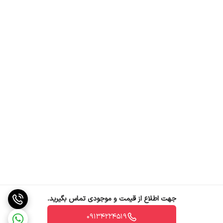
کاربردهای خاصی به کار می‌روند و با توجه به نیازهای مشخص سیستم،
انتخاب مناسبی خواهند بود.برخی از ویژگی‌های کلید مینیاتوری LS به شرح
زیر است:
بدنه مقاوم و ساختار استاندارد
ولتاژ ضربه‌ای قابل تحمل نامی: 6000 ولت
دارای عمق 7.7 سانتی‌متر
طراحی و ابعاد مناسب
جهت اطلاع از قیمت و موجودی تماس بگیرید.
09134224519