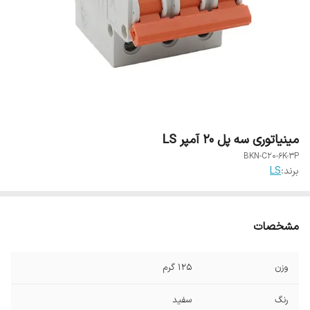
مینیاتوری سه پل 20 آمپر LS
BKN-C20-6K-3P
برند:
LS
مشخصات
وزن
125 گرم
رنگ
سفید