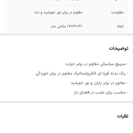
مقاومت
مقاوم در برابر نور خورشید و دما
ابعاد
21×21×17 سانتی متر
سایز سرپیچ
۱۷×۲۰×۲۷
توضیحات
IP۲۰
IP
- سرپیچ سرامیکی مقاوم در برابر حرارت
- رنگ بدنه کوره ای الکترواستاتیک مقاوم در برابر خوردگی
- مقاوم در برابر باران و نور خورشید
- مناسب برای نصب در فضای باز
- تعداد در کارتن 25 عدد
نوع لامپ مورد استفاده :
نظرات
رشته ای 60 تا 200 وات - ال ای دی حبابی 9 تا 15 وات - کم مصرف
پیچی 18 تا 26 وات