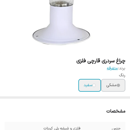
چراغ سردری قارچی فلزی
برند:
متفرقه
رنگ
مشکی
سفید
مشخصات
جنس
فلزی و شیشه پلی کربنات