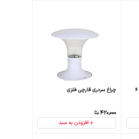
و
چراغ سردری قارچی فلزی
420,000
افزودن به سبد