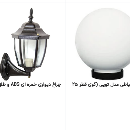
چراغ حیاطی مدل توپی (گوی قطر 25
چراغ دیواری خمره ای ABS و طلق