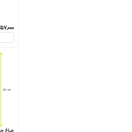
57,000
چراغ حی