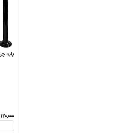
پایه چر
120,000