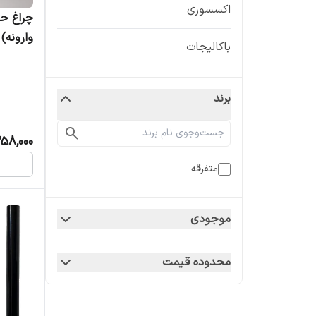
اکسسوری
چراغ حی
وارونه)
باکالیجات
برند
58,000
متفرقه
موجودی
محدوده قیمت