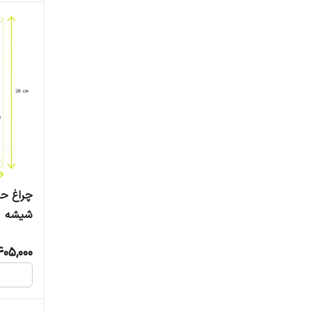
چراغ حی
شیشه
405,000